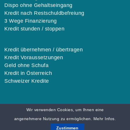
Dispo ohne Gehaltseingang
Kredit nach Restschuldbefreiung
3 Wege Finanzierung
Kredit stunden / stoppen
Kredit übernehmen / übertragen
Kredit Voraussetzungen
Geld ohne Schufa
Kredit in Österreich
Schweizer Kredite
Wir verwenden Cookies, um Ihnen eine
© 2026 KREDITE.ORG |
Karriere
|
Impressum
|
angenehmere Nutzung zu ermöglichen.
Mehr Infos.
Datenschutz
|
Über uns
Zustimmen