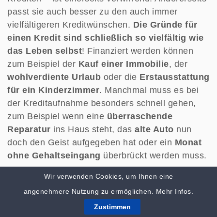
passt sie auch besser zu den auch immer
vielfältigeren Kreditwünschen.
Die Gründe für
einen Kredit sind schließlich so vielfältig wie
das Leben selbst
! Finanziert werden können
zum Beispiel der
Kauf einer Immobilie
, der
wohlverdiente Urlaub
oder die
Erstausstattung
für ein Kinderzimmer
. Manchmal muss es bei
der Kreditaufnahme besonders schnell gehen,
zum Beispiel wenn eine
überraschende
Reparatur
ins Haus steht, das
alte Auto
nun
doch den Geist aufgegeben hat oder ein
Monat
ohne Gehaltseingang
überbrückt werden muss.
Wir verwenden Cookies, um Ihnen eine
Um zu prüfen, ob man sich einen Kredit auch
leisten kann, sollte man zunächst die
finanzielle
angenehmere Nutzung zu ermöglichen.
Mehr Infos.
Situation prüfen
und dazu Einnahmen und
Zustimmen