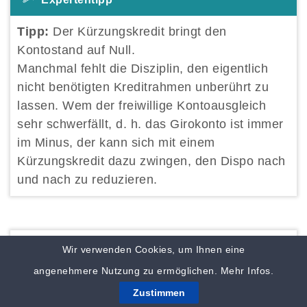
Tipp:
Der Kürzungskredit bringt den
Kontostand auf Null.
Manchmal fehlt die Disziplin, den eigentlich
nicht benötigten Kreditrahmen unberührt zu
lassen. Wem der freiwillige Kontoausgleich
sehr schwerfällt, d. h. das Girokonto ist immer
im Minus, der kann sich mit einem
Kürzungskredit dazu zwingen, den Dispo nach
und nach zu reduzieren.
Wir verwenden Cookies, um Ihnen eine
Alternative Kürzungskredit
: Wer sein
Girokonto beispielsweise um 3.000 Euro
angenehmere Nutzung zu ermöglichen.
Mehr Infos.
überzogen und somit den Dispokredit in
Zustimmen