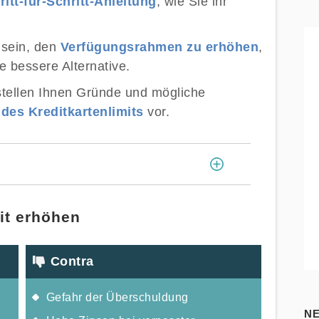
ritt-für-Schritt-Anleitung
, wie Sie ihr
l sein, den
Verfügungsrahmen zu erhöhen
,
ie bessere Alternative.
stellen Ihnen Gründe und mögliche
des Kreditkartenlimits
vor.
[
]
mit erhöhen
Contra
Gefahr der Überschuldung
N