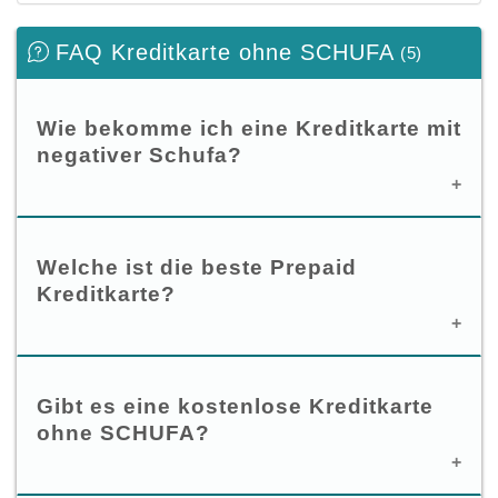
FAQ Kreditkarte ohne SCHUFA
(5)
Wie bekomme ich eine Kreditkarte mit
negativer Schufa?
Hier eignet sich der
Kreditkartenvergleich
mit
Welche ist die beste Prepaid
der Sucheinstellung „sofortiger Einzug vom
Kreditkarte?
Konto“ oder „Prepaid“. Dann erhalten Sie nur die
Kreditkarten angezeigt, die ohne Abfrage bei der
Schufa vergeben werden.
Das kann pauschal nicht gesagt werden. Denn
Gibt es eine kostenlose Kreditkarte
die Anbieter unterscheiden sich mit „einmaliger
ohne SCHUFA?
Kartenausstellungsgebühr“, laufenden Kosten und
Zusatzleistungen. Im
Kreditkartenvergleich
können Sie die Details vergleichen.