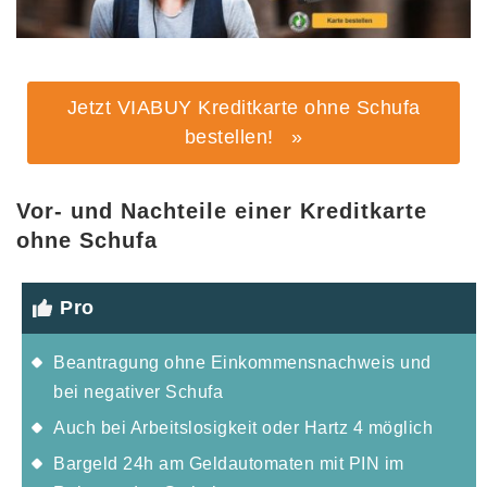
Jetzt VIABUY Kreditkarte ohne Schufa
bestellen! »
Vor- und Nachteile einer Kreditkarte
ohne Schufa
Pro
Beantragung ohne Einkommensnachweis und
bei negativer Schufa
Auch bei Arbeitslosigkeit oder Hartz 4 möglich
Bargeld 24h am Geldautomaten mit PIN im