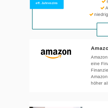
eff. Jahreszins
A
niedri
Amazo
Amazon 
eine Fin
Finanzi
Amazon 
höher a