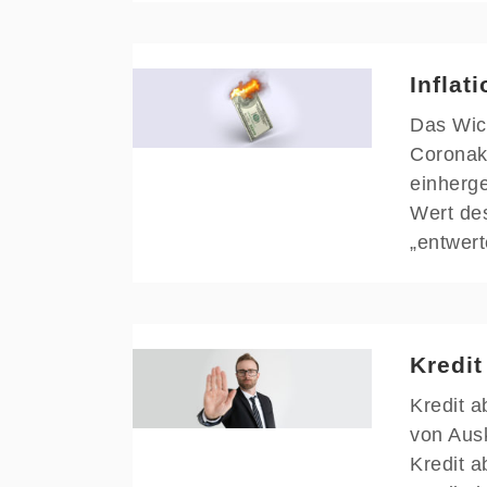
Inflat
Das Wich
Coronakr
einherg
Wert des
„entwer
Kredit
Kredit a
von Ausk
Kredit a