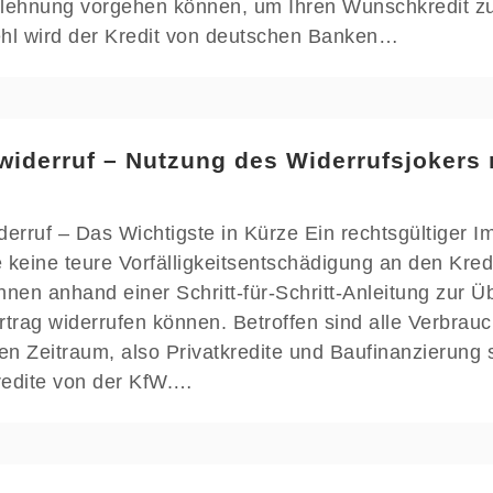
lehnung vorgehen können, um Ihren Wunschkredit zu 
ehl wird der Kredit von deutschen Banken…
widerruf – Nutzung des Widerrufsjokers
derruf – Das Wichtigste in Kürze Ein rechtsgültiger I
 keine teure Vorfälligkeitsentschädigung an den Kre
hnen anhand einer Schritt-für-Schritt-Anleitung zur Ü
rtrag widerrufen können. Betroffen sind alle Verbrau
n Zeitraum, also Privatkredite und Baufinanzierung 
redite von der KfW.…