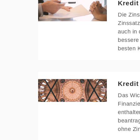
Kredit
Die Zins
Zinssatz
auch in 
bessere 
besten 
Kredit
Das Wich
Finanzi
enthalte
beantra
ohne Zin