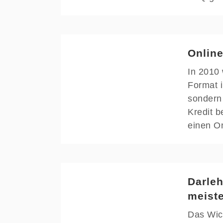
Online
In 2010 
Format i
sondern
Kredit b
einen On
Darleh
meiste
Das Wich