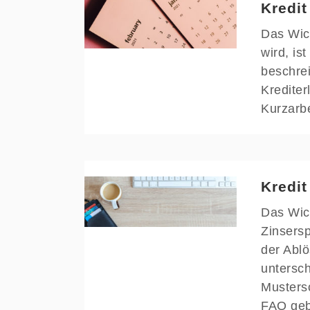
Kredit
Das Wich
wird, is
beschrei
Kredite
Kurzarbe
Kredit
Das Wich
Zinsersp
der Ablö
untersch
Mustersc
FAQ ge