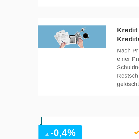
Kredit
Kredit
Nach Pri
einer Pr
Schuldne
Restsch
gelöscht
-0,4%
ab