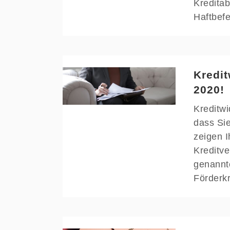
Kreditab
Haftbef
Kredit
2020!
Kreditwi
dass Sie
zeigen I
Kreditve
genannte
Förderk