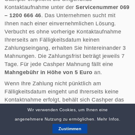
Kontaktaufnahme unter der
Servicenummer 069
– 1200 666 46
. Das Unternehmen sucht mit
Ihnen nach einer einvernehmlichen Lösung.
Verbucht es ohne vorherige Kontaktaufnahme
Ihrerseits am Fälligkeitsdatum keinen
Zahlungseingang, erhalten Sie hintereinander 3
Mahnungen. Die Zahlungsfrist beträgt jeweils 7
Tage. Für jede Cashper Mahnung fällt eine
Mahngebühr in Höhe von 5 Euro
an.
Wenn Ihre Zahlung nicht pünktlich am
Fälligkeitsdatum eingeht und Ihrerseits keine
Kontaktnahme erfolgt, behält sich Cashper das
Recht vor, ein Kredit-Informationsbüro über den
Wir verwenden Cookies, um Ihnen eine
Rückstand Ihrer finanziellen Verpflichtungen zu
angenehmere Nutzung zu ermöglichen.
Mehr Infos.
informieren. Das geschieht nach Zusendung der
Zustimmen
3 Mahnungen. Sofern Cashper die Forderung an