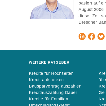
basiert auf e
August 2006 -
dieser Zeit s
Dresdner Ban
WEITERE RATGEBER
Kredite für Hochzeiten
Kre
Kredit aufstocken
übe
Bausparvertrag auszahlen
Kre
Kreditauszahlung Dauer
Gel
Kredite für Familien
Kre
Umschuldungskredit
Sch