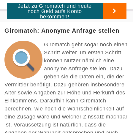
Jetzt zu Giromatch und heute
noch Geld aufs Konto
bekommen!
Giromatch: Anonyme Anfrage stellen
Giromatch geht sogar noch einen
Schritt weiter. Im ersten Schritt
können Nutzer nämlich eine
anonyme Anfrage stellen. Dazu
geben sie die Daten ein, die der
Vermittler benötigt. Dazu gehören insbesondere
Alter sowie Angaben zur Höhe und Herkunft des
Einkommens. Daraufhin kann Giromatch
berechnen, wie hoch die Wahrscheinlichkeit auf
eine Zusage wäre und welcher Zinssatz machbar
ist. Voraussetzung ist natürlich, dass die
Angaben der Wahrheit entsprechen und auch