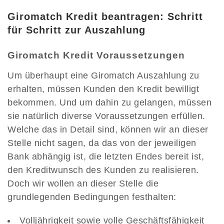
Giromatch Kredit beantragen: Schritt
für Schritt zur Auszahlung
Giromatch Kredit Voraussetzungen
Um überhaupt eine Giromatch Auszahlung zu
erhalten, müssen Kunden den Kredit bewilligt
bekommen. Und um dahin zu gelangen, müssen
sie natürlich diverse Voraussetzungen erfüllen.
Welche das in Detail sind, können wir an dieser
Stelle nicht sagen, da das von der jeweiligen
Bank abhängig ist, die letzten Endes bereit ist,
den Kreditwunsch des Kunden zu realisieren.
Doch wir wollen an dieser Stelle die
grundlegenden Bedingungen festhalten:
Volljährigkeit sowie volle Geschäftsfähigkeit