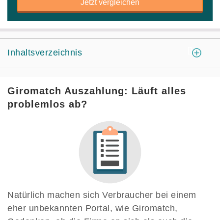
Jetzt vergleichen
[
]
Inhaltsverzeichnis
Giromatch Auszahlung: Läuft alles
problemlos ab?
Natürlich machen sich Verbraucher bei einem
eher unbekannten Portal, wie Giromatch,