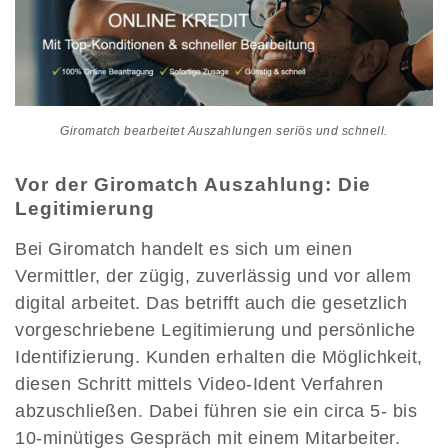
Giromatch bearbeitet Auszahlungen seriös und schnell.
Vor der Giromatch Auszahlung: Die
Legitimierung
Bei Giromatch handelt es sich um einen
Vermittler, der zügig, zuverlässig und vor allem
digital arbeitet. Das betrifft auch die gesetzlich
vorgeschriebene Legitimierung und persönliche
Identifizierung. Kunden erhalten die Möglichkeit,
diesen Schritt mittels Video-Ident Verfahren
abzuschließen. Dabei führen sie ein circa 5- bis
10-minütiges Gespräch mit einem Mitarbeiter.