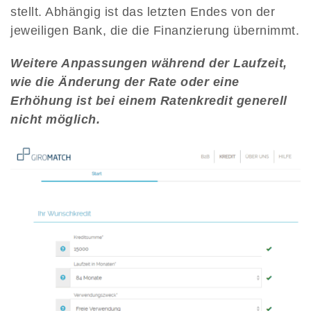
stellt. Abhängig ist das letzten Endes von der
jeweiligen Bank, die die Finanzierung übernimmt.
Weitere Anpassungen während der Laufzeit,
wie die Änderung der Rate oder eine
Erhöhung ist bei einem Ratenkredit generell
nicht möglich.