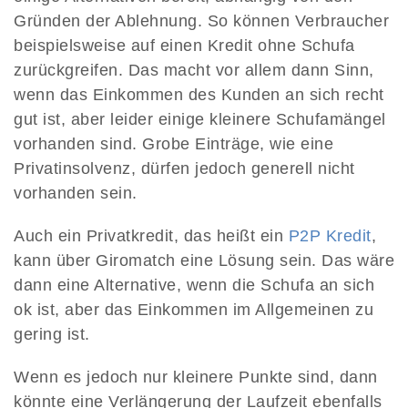
Gründen der Ablehnung. So können Verbraucher
beispielsweise auf einen Kredit ohne Schufa
zurückgreifen. Das macht vor allem dann Sinn,
wenn das Einkommen des Kunden an sich recht
gut ist, aber leider einige kleinere Schufamängel
vorhanden sind. Grobe Einträge, wie eine
Privatinsolvenz, dürfen jedoch generell nicht
vorhanden sein.
Auch ein Privatkredit, das heißt ein
P2P Kredit
,
kann über Giromatch eine Lösung sein. Das wäre
dann eine Alternative, wenn die Schufa an sich
ok ist, aber das Einkommen im Allgemeinen zu
gering ist.
Wenn es jedoch nur kleinere Punkte sind, dann
könnte eine Verlängerung der Laufzeit ebenfalls