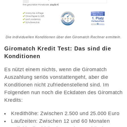
Die individuellen Konditionen über den Giromatch Rechner ermitteln.
Giromatch Kredit Test: Das sind die
Konditionen
Es nützt einem nichts, wenn die Giromatch
Auszahlung seriös vonstattengeht, aber die
Konditionen nicht zufriedenstellend sind. Im
Folgenden nun noch die Eckdaten des Giromatch
Kredits:
Kredithöhe: Zwischen 2.500 und 25.000 Euro
Laufzeiten: Zwischen 12 und 60 Monaten