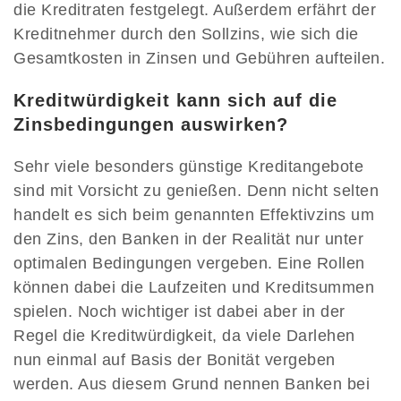
die Kreditraten festgelegt. Außerdem erfährt der
Kreditnehmer durch den Sollzins, wie sich die
Gesamtkosten in Zinsen und Gebühren aufteilen.
Kreditwürdigkeit kann sich auf die
Zinsbedingungen auswirken?
Sehr viele besonders günstige Kreditangebote
sind mit Vorsicht zu genießen. Denn nicht selten
handelt es sich beim genannten Effektivzins um
den Zins, den Banken in der Realität nur unter
optimalen Bedingungen vergeben. Eine Rollen
können dabei die Laufzeiten und Kreditsummen
spielen. Noch wichtiger ist dabei aber in der
Regel die Kreditwürdigkeit, da viele Darlehen
nun einmal auf Basis der Bonität vergeben
werden. Aus diesem Grund nennen Banken bei