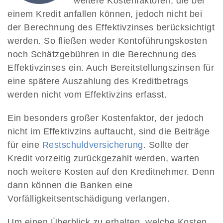
weitere Kostenfaktoren, die bei
einem Kredit anfallen können, jedoch nicht bei
der Berechnung des Effektivzinses berücksichtigt
werden. So fließen weder Kontoführungskosten
noch Schätzgebühren in die Berechnung des
Effektivzinses ein. Auch Bereitstellungszinsen für
eine spätere Auszahlung des Kreditbetrags
werden nicht vom Effektivzins erfasst.
Ein besonders großer Kostenfaktor, der jedoch
nicht im Effektivzins auftaucht, sind die Beiträge
für eine
Restschuldversicherung
. Sollte der
Kredit vorzeitig zurückgezahlt werden, warten
noch weitere Kosten auf den Kreditnehmer. Denn
dann können die Banken eine
Vorfälligkeitsentschädigung verlangen.
Um einen Überblick zu erhalten, welche Kosten