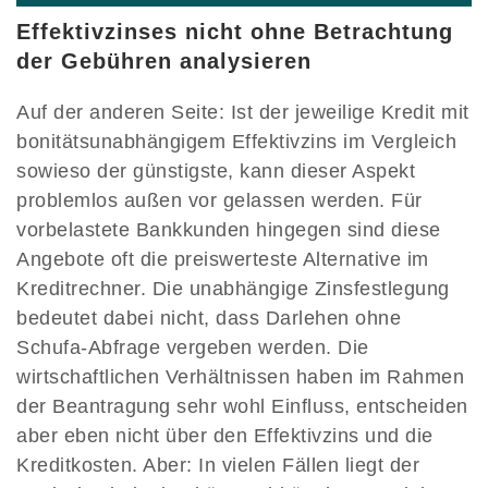
Effektivzinses nicht ohne Betrachtung
der Gebühren analysieren
Auf der anderen Seite: Ist der jeweilige Kredit mit
bonitätsunabhängigem Effektivzins im Vergleich
sowieso der günstigste, kann dieser Aspekt
problemlos außen vor gelassen werden. Für
vorbelastete Bankkunden hingegen sind diese
Angebote oft die preiswerteste Alternative im
Kreditrechner. Die unabhängige Zinsfestlegung
bedeutet dabei nicht, dass Darlehen ohne
Schufa-Abfrage vergeben werden. Die
wirtschaftlichen Verhältnissen haben im Rahmen
der Beantragung sehr wohl Einfluss, entscheiden
aber eben nicht über den Effektivzins und die
Kreditkosten. Aber: In vielen Fällen liegt der