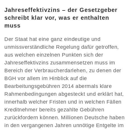
Jahreseffektivzins – der Gesetzgeber
schreibt klar vor, was er enthalten
muss
Der Staat hat eine ganz eindeutige und
unmissverständliche Regelung dafür getroffen,
aus welchen einzelnen Punkten sich der
Jahreseffektivzins zusammensetzen muss im
Bereich der Verbraucherdarlehen, zu denen der
BGH vor allem im Hinblick auf die
Bearbeitungsgebühren 2014 abermals klare
Rahmenbedingungen abgesteckt und erklärt hat,
innerhalb welcher Fristen und in welchen Fällen
Kreditnehmer bereits gezahlte Gebühren
zurückfordern können. Millionen Deutsche haben
in den vergangenen Jahren unnötige Entgelte im