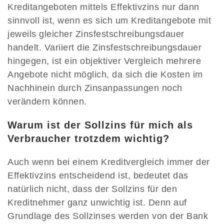
Kreditangeboten mittels Effektivzins nur dann
sinnvoll ist, wenn es sich um Kreditangebote mit
jeweils gleicher Zinsfestschreibungsdauer
handelt. Variiert die Zinsfestschreibungsdauer
hingegen, ist ein objektiver Vergleich mehrere
Angebote nicht möglich, da sich die Kosten im
Nachhinein durch Zinsanpassungen noch
verändern können.
Warum ist der Sollzins für mich als
Verbraucher trotzdem wichtig?
Auch wenn bei einem Kreditvergleich immer der
Effektivzins entscheidend ist, bedeutet das
natürlich nicht, dass der Sollzins für den
Kreditnehmer ganz unwichtig ist. Denn auf
Grundlage des Sollzinses werden von der Bank