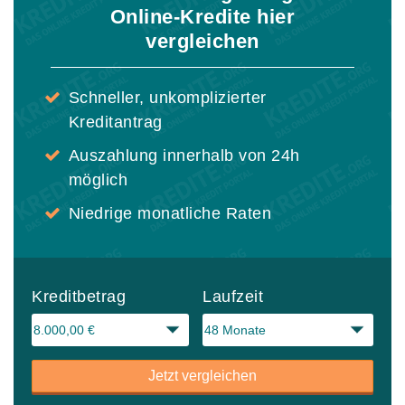
Online-Kredite hier
vergleichen
Schneller, unkomplizierter
Kreditantrag
Auszahlung innerhalb von 24h
möglich
Niedrige monatliche Raten
Kreditbetrag
Laufzeit
Jetzt vergleichen