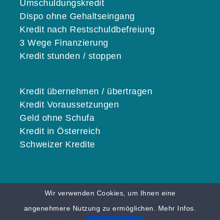
Umschuldungskredit
Dispo ohne Gehaltseingang
Kredit nach Restschuldbefreiung
3 Wege Finanzierung
Kredit stunden / stoppen
Kredit übernehmen / übertragen
Kredit Voraussetzungen
Geld ohne Schufa
Kredit in Österreich
Schweizer Kredite
Wir verwenden Cookies, um Ihnen eine
© 2026 KREDITE.ORG |
Karriere
|
Impressum
angenehmere Nutzung zu ermöglichen.
Mehr Infos.
|
Datenschutz
|
Über uns