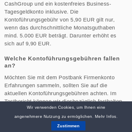
CashGroup und ein kostenfreies Business-
Tagesgeldkonto inklusive. Die
Kontoführungsgebühr von 5,90 EUR gilt nur,
wenn das durchschnittliche Monatsguthaben
mind. 5.000 EUR beträgt. Darunter erhöht es
sich auf 9,90 EUR.
Welche Kontoführungsgebühren fallen
an?
Möchten Sie mit dem Postbank Firmenkonto
Erfahrungen sammeln, sollten Sie auf die
aktuellen Kontoführungsgebühren achten. Im
Testbericht können wir diesbezüglich festhalten,
Wir verwenden Cookies, um Ihnen eine
dass die Gebühren wegfallen, sofern der Kunde
angenehmere Nutzung zu ermöglichen.
Mehr Infos.
einen
Habensaldo ab 10.000 Euro
vorweisen
kann. Liegt der durchschnittliche
Habensaldo
Zustimmen