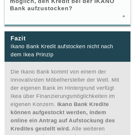
möglich, den Kredit bei der IKANO
SCHUFA Anfrage gemacht. Die Ikano Bank bietet
Bank aufzustocken?
keine
Kredite
„
ohne SCHUFA
“.
Fazit
Das kommt auf Ihre Einträge an. Wenn Sie kein
Ikano Bank Kredit aufstocken nicht nach
Risiko eingehen wollen, prüfen Sie vorher Ihre
Schufa bei der Auskunftei
und lassen ggf.
dem Ikea Prinzip
falsche oder veraltete Einträge löschen.
Die Ikano Bank kommt von einem der
innovativsten Möbelhersteller der Welt. Mit
der eigenen Bank im Hintergrund verfügt
Ikea über Finanzierungsmöglichkeiten im
eigenen Konzern.
Ikano Bank Kredite
können aufgestockt werden, indem
online ein Antrag auf Aufstockung des
Kredites gestellt wird.
Alle weiteren