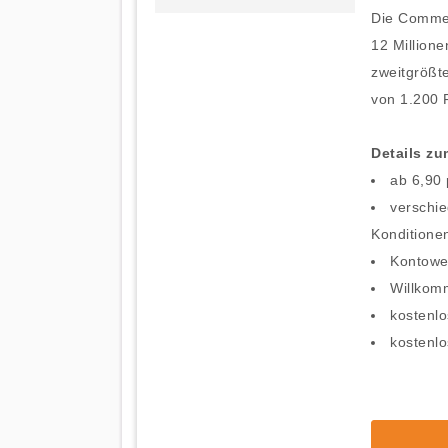
Die Commerz
12 Millione
zweitgrößt
von 1.200 
Details z
ab 6,90
verschie
Konditione
Kontowe
Willkom
kostenl
kostenl