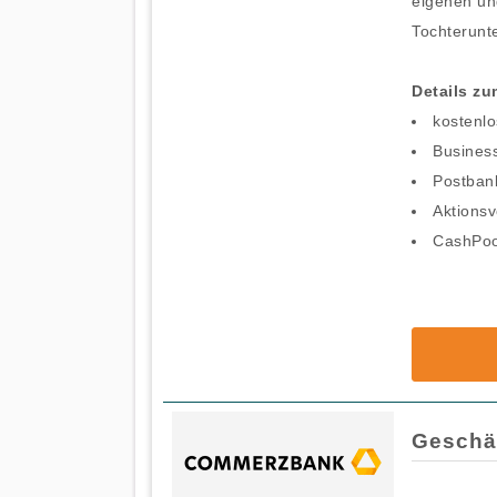
eigenen und
Tochterunt
Details z
kostenl
Business
Postban
Aktionsv
CashPoo
Geschä