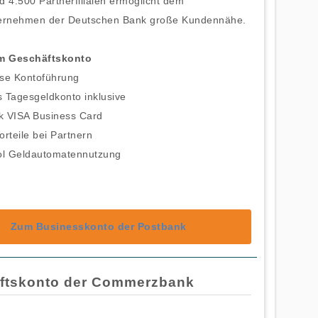
 4.500 Partnerfilialen ermöglicht dem
ernehmen der Deutschen Bank große Kundennähe.
um Geschäftskonto
ose Kontoführung
 Tagesgeldkonto inklusive
k VISA Business Card
orteile bei Partnern
l Geldautomatennutzung
Zum Businesskonto der Postbank
ftskonto der Commerzbank