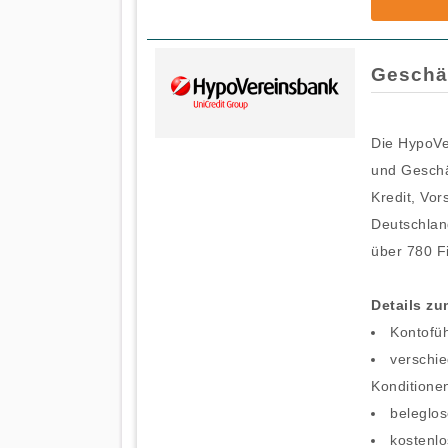
Geschä
Die HypoVe
und Geschä
Kredit, Vor
Deutschland
über 780 Fi
Details z
Kontofü
verschie
Konditione
beleglo
kostenl