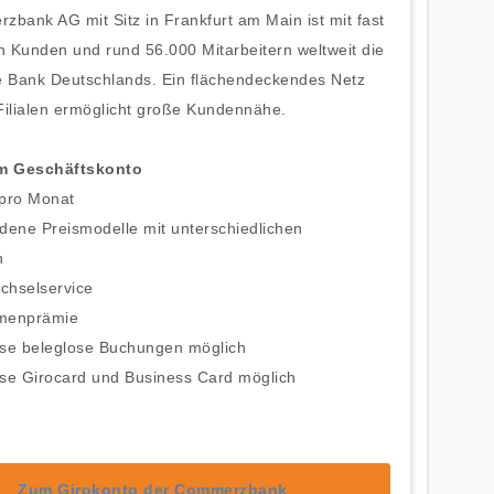
bank AG mit Sitz in Frankfurt am Main ist mit fast
n Kunden und rund 56.000 Mitarbeitern weltweit die
e Bank Deutschlands. Ein flächendeckendes Netz
Filialen ermöglicht große Kundennähe.
um Geschäftskonto
 pro Monat
dene Preismodelle mit unterschiedlichen
n
chselservice
menprämie
ose beleglose Buchungen möglich
ose Girocard und Business Card möglich
Zum Girokonto der Commerzbank