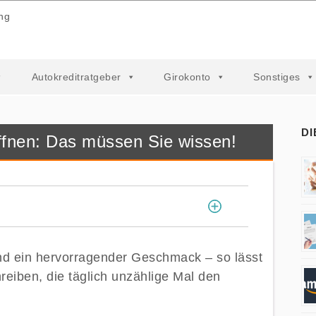
ng
Autokreditratgeber
Girokonto
Sonstiges
DI
ffnen: Das müssen Sie wissen!
[
]
und ein hervorragender Geschmack – so lässt
iben, die täglich unzählige Mal den